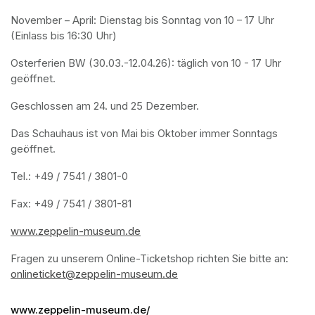
November – April: Dienstag bis Sonntag von 10 – 17 Uhr 
(Einlass bis 16:30 Uhr)
Osterferien BW (30.03.-12.04.26): täglich von 10 - 17 Uhr 
geöffnet.
Geschlossen am 24. und 25 Dezember.
Das Schauhaus ist von Mai bis Oktober immer Sonntags 
geöffnet.
Tel.: +49 / 7541 / 3801-0
Fax: +49 / 7541 / 3801-81
www.zeppelin-museum.de
(opens in a new tab)
Fragen zu unserem Online-Ticketshop richten Sie bitte an:
(open
onlineticket@zeppelin-museum.de
(opens in a new tab)
www.zeppelin-museum.de/